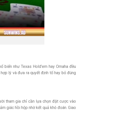
 phổ biến như Texas Hold’em hay Omaha đều
n hợp lý và đưa ra quyết định tố hay bỏ đúng
ười tham gia chỉ cần lựa chọn đặt cược vào
 cảm giác hồi hộp nhờ kết quả khó đoán. Giao