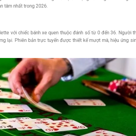
n tâm nhất trong 2026.
lette với chiếc bánh xe quen thuộc đánh số từ 0 đến 36. Người 
g lại. Phiên bản trực tuyến được thiết kế mượt mà, hiệu ứng si