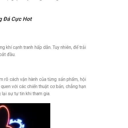
 Đá Cực Hot
 khí cạnh tranh hấp dẫn. Tuy nhiên, để trải
bắt đầu.
m rõ cách vận hành của từng sản phẩm, hội
 quen với các chiến thuật cơ bản, chẳng hạn
ại sự tự tin khi tham gia.