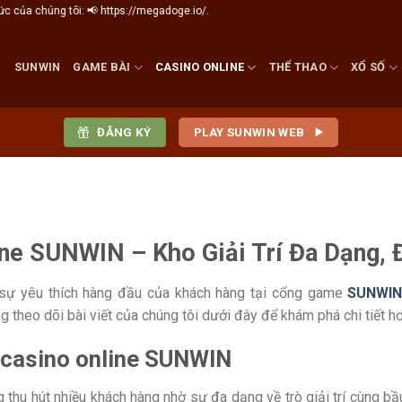
 https://megadoge.io/.
SUNWIN
GAME BÀI
CASINO ONLINE
THỂ THAO
XỔ SỐ
ĐĂNG KÝ
PLAY SUNWIN WEB
ine SUNWIN – Kho Giải Trí Đa Dạng, 
sự yêu thích hàng đầu của khách hàng tại cổng game
SUNWI
ùng theo dõi bài viết của chúng tôi dưới đây để khám phá chi tiết h
i casino online SUNWIN
thu hút nhiều khách hàng nhờ sự đa dạng về trò giải trí cùng bầ