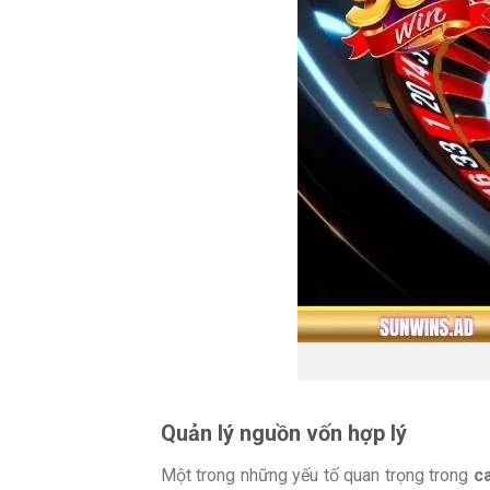
Quản lý nguồn vốn hợp lý
Một trong những yếu tố quan trọng trong
c