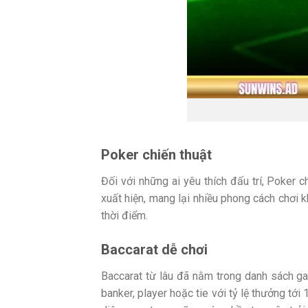
Poker chiến thuật
Đối với những ai yêu thích đấu trí, Poker 
xuất hiện, mang lại nhiều phong cách chơi k
thời điểm.
Baccarat dễ chơi
Baccarat từ lâu đã nằm trong danh sách g
banker, player hoặc tie với tỷ lệ thưởng tớ