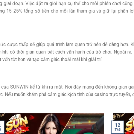
giai đoạn. Việc đặt ra giới hạn cụ thể cho mỗi phiên chơi cũng l
ảng 15-25% tổng số tiền cho mỗi lần tham gia và giữ lại phần lợ
mức cược thấp sẽ giúp quá trình làm quen trở nên dễ dàng hơn. K
hính, có thời gian quan sát cách vận hành của trò chơi. Ngoài 
 vốn tốt hơn và tạo cảm giác thoải mái khi giải trí.
hot của SUNWIN kể từ khi ra mắt. Nơi đây mang đến không gian 
c. Nếu muốn khám phá cảm giác kịch tính của casino trực tuyến, 
2
12
3
Th3