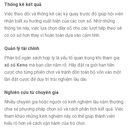
Thống kê kết quả
Việc theo dõi và thống kê các kỳ quay trước đó giúp hội viên
nhận biết xu hướng xuất hiện của các con số. Nhờ những
thông tin này, việc lựa chọn dãy số cho các lượt tiếp theo sẽ
có cơ sở hơn thay vì hoàn toàn dựa vào cảm tính.
Quản lý tài chính
Phân bổ ngân sách hợp lý là yếu tố quan trọng khi tham gia
xổ số Keno
mà bạn cần nắm rõ. Hãy đặt ra giới hạn tiền
cược cho từng phiên chơi và tránh dồn toàn bộ vốn vào một
lần đặt cược để duy trì trải nghiệm lâu dài.
Nghiên cứu từ chuyên gia
Nhiều chuyên gia hoặc người có kinh nghiệm lâu năm thường
chia sẻ phương pháp chọn số và cách phân tích kết quả. Việc
tham khảo những kinh nghiệm này có thể giúp thành viên
hiểu rõ hơn về cách vận hành của trò chơi.