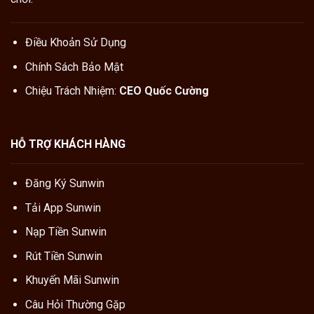
Điều Khoản Sử Dụng
Chính Sách Bảo Mật
Chiệu Trách Nhiệm:
CEO Quốc Cường
HỖ TRỢ KHÁCH HÀNG
Đăng Ký Sunwin
Tải App Sunwin
Nạp Tiền Sunwin
Rút Tiền Sunwin
Khuyến Mãi Sunwin
Câu Hỏi Thường Gặp