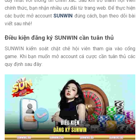
duy nhất với thông tin chính xác. Sau khi trở thành hội viên
chính thức, bạn nhận nhiều ưu đãi từ trang web. Để thực hiện
các bước mở account
SUNWIN
đúng cách, bạn theo dõi bài
viết sau nhé!
Điều kiện đăng ký SUNWIN cần tuân thủ
SUNWIN kiểm soát chặt chẽ hội viên tham gia vào cổng
game. Khi bạn muốn mở account cá cược cần tuân thủ các
quy định sau đây: