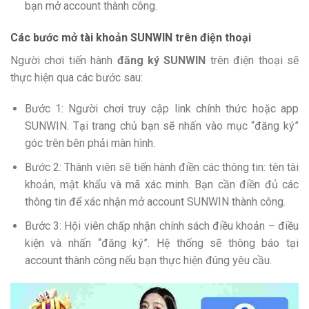
bạn mở account thành công.
Các bước mở tài khoản SUNWIN trên điện thoại
Người chơi tiến hành
đăng ký SUNWIN
trên điện thoại sẽ
thực hiện qua các bước sau:
Bước 1: Người chơi truy cập link chính thức hoặc app
SUNWIN. Tại trang chủ bạn sẽ nhấn vào mục “đăng ký”
góc trên bên phải màn hình.
Bước 2: Thành viên sẽ tiến hành điền các thông tin: tên tài
khoản, mật khẩu và mã xác minh. Bạn cần điền đủ các
thông tin để xác nhận mở account SUNWIN thành công.
Bước 3: Hội viên chấp nhận chính sách điều khoản – điều
kiện và nhấn “đăng ký”. Hệ thống sẽ thông báo tại
account thành công nếu bạn thực hiện đúng yêu cầu.