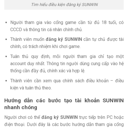
Tìm hiểu điều kiện đăng ký SUNWIN
Người tham gia vào cổng game cần từ đủ 18 tuổi, có
CCCD và thông tin cá nhân chính chủ.
Thành viên muốn
đăng ký SUNWIN
cần tự chủ được tài
chính, có trách nhiệm khi chơi game.
Tuân thủ quy định, mỗi người tham gia chỉ tạo một
account duy nhất. Thông tin người dùng cung cấp vào hệ
thống cần đầy đủ, chính xác và hợp lệ.
Thành viên cần xem qua chính sách điều khoản – điều
kiện và tuân thủ theo.
Hướng dẫn các bước tạo tài khoản SUNWIN
nhanh chóng
Người chơi có thể
đăng ký SUNWIN
trực tiếp trên PC hoặc
điện thoại. Dưới đây là các bước hướng dẫn tham gia cổng