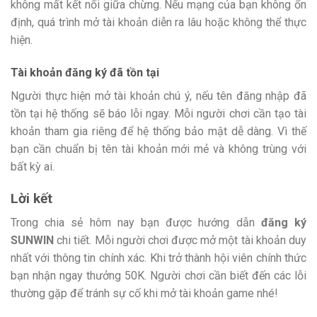
không mất kết nối giữa chừng. Nếu mạng của bạn không ổn
định, quá trình mở tài khoản diễn ra lâu hoặc không thể thực
hiện.
Tài khoản đăng ký đã tồn tại
Người thực hiện mở tài khoản chú ý, nếu tên đăng nhập đã
tồn tại hệ thống sẽ báo lỗi ngay. Mỗi người chơi cần tạo tài
khoản tham gia riêng để hệ thống bảo mật dễ dàng. Vì thế
bạn cần chuẩn bị tên tài khoản mới mẻ và không trùng với
bất kỳ ai.
Lời kết
Trong chia sẻ hôm nay bạn được hướng dẫn
đăng ký
SUNWIN
chi tiết. Mỗi người chơi được mở một tài khoản duy
nhất với thông tin chính xác. Khi trở thành hội viên chính thức
bạn nhận ngay thưởng 50K. Người chơi cần biết đến các lỗi
thường gặp để tránh sự cố khi mở tài khoản game nhé!